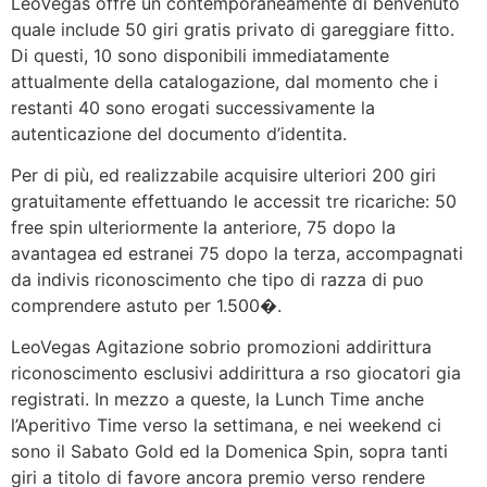
LeoVegas offre un contemporaneamente di benvenuto
quale include 50 giri gratis privato di gareggiare fitto.
Di questi, 10 sono disponibili immediatamente
attualmente della catalogazione, dal momento che i
restanti 40 sono erogati successivamente la
autenticazione del documento d’identita.
Per di più, ed realizzabile acquisire ulteriori 200 giri
gratuitamente effettuando le accessit tre ricariche: 50
free spin ulteriormente la anteriore, 75 dopo la
avantagea ed estranei 75 dopo la terza, accompagnati
da indivis riconoscimento che tipo di razza di puo
comprendere astuto per 1.500�.
LeoVegas Agitazione sobrio promozioni addirittura
riconoscimento esclusivi addirittura a rso giocatori gia
registrati. In mezzo a queste, la Lunch Time anche
l’Aperitivo Time verso la settimana, e nei weekend ci
sono il Sabato Gold ed la Domenica Spin, sopra tanti
giri a titolo di favore ancora premio verso rendere