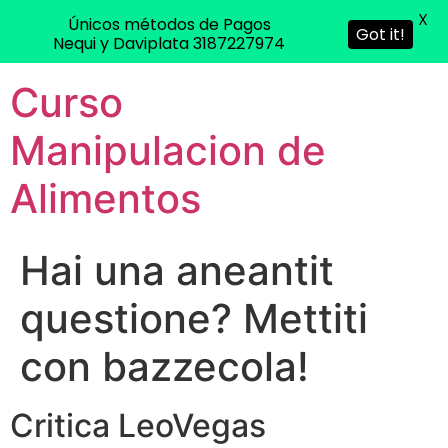
X
Únicos métodos de Pagos
Got it!
Nequi y Daviplata 3187227974
Curso
Manipulacion de
Alimentos
Hai una aneantit
questione? Mettiti
con bazzecola!
Critica LeoVegas