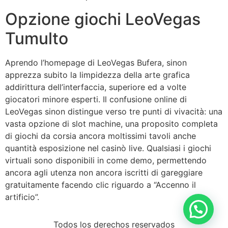
Opzione giochi LeoVegas
Tumulto
Aprendo l’homepage di LeoVegas Bufera, sinon
apprezza subito la limpidezza della arte grafica
addirittura dell’interfaccia, superiore ed a volte
giocatori minore esperti. Il confusione online di
LeoVegas sinon distingue verso tre punti di vivacità: una
vasta opzione di slot machine, una proposito completa
di giochi da corsia ancora moltissimi tavoli anche
quantità esposizione nel casinò live. Qualsiasi i giochi
virtuali sono disponibili in come demo, permettendo
ancora agli utenza non ancora iscritti di gareggiare
gratuitamente facendo clic riguardo a “Accenno il
artificio”.
Todos los derechos reservados