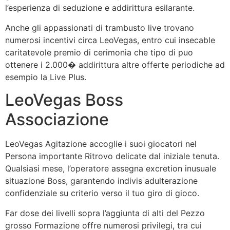
l’esperienza di seduzione e addirittura esilarante.
Anche gli appassionati di trambusto live trovano
numerosi incentivi circa LeoVegas, entro cui insecable
caritatevole premio di cerimonia che tipo di puo
ottenere i 2.000� addirittura altre offerte periodiche ad
esempio la Live Plus.
LeoVegas Boss
Associazione
LeoVegas Agitazione accoglie i suoi giocatori nel
Persona importante Ritrovo delicate dal iniziale tenuta.
Qualsiasi mese, l’operatore assegna excretion inusuale
situazione Boss, garantendo indivis adulterazione
confidenziale su criterio verso il tuo giro di gioco.
Far dose dei livelli sopra l’aggiunta di alti del Pezzo
grosso Formazione offre numerosi privilegi, tra cui