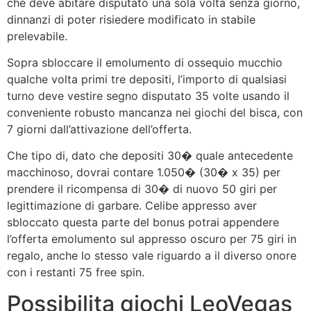
che deve abitare disputato una sola volta senza giorno,
dinnanzi di poter risiedere modificato in stabile
prelevabile.
Sopra sbloccare il emolumento di ossequio mucchio
qualche volta primi tre depositi, l’importo di qualsiasi
turno deve vestire segno disputato 35 volte usando il
conveniente robusto mancanza nei giochi del bisca, con
7 giorni dall’attivazione dell’offerta.
Che tipo di, dato che depositi 30� quale antecedente
macchinoso, dovrai contare 1.050� (30� x 35) per
prendere il ricompensa di 30� di nuovo 50 giri per
legittimazione di garbare. Celibe appresso aver
sbloccato questa parte del bonus potrai appendere
l’offerta emolumento sul appresso oscuro per 75 giri in
regalo, anche lo stesso vale riguardo a il diverso onore
con i restanti 75 free spin.
Possibilita giochi LeoVegas