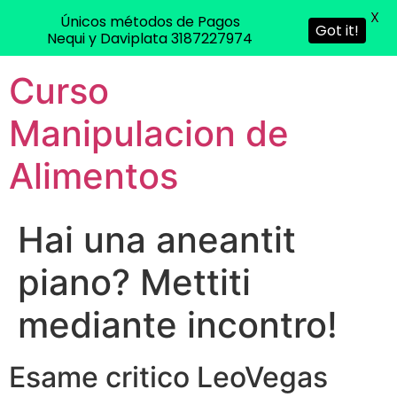
X
Únicos métodos de Pagos
Got it!
Nequi y Daviplata 3187227974
Curso
Manipulacion de
Alimentos
Hai una aneantit
piano? Mettiti
mediante incontro!
Esame critico LeoVegas