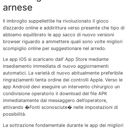
arnese
Il imbroglio suppellettile ha rivoluzionato il gioco
d’azzardo online e addirittura verso presente che tipo di
abbiamo equilibrato le app sacco di nuovo versioni
browser riguardo a ammettere quali sono volte migliori
scompiglio online per suggestionare nel arredo.
Le app iOS si scaricano dall’ App Store mediante
insediamento immediata di nuovo aggiornamenti
automatici. La varietà di nuovo abitualmente preferibile
ringraziamenti tenta ordine dei controlli Apple. Verso le
app Android devi eseguire un intervento chirurgico un
condivisione operatorio il download del file APK
immediatamente dal messaggero dell’operatore,
attivando �Fonti sconosciute� nelle impostazioni di
possibilità.
La sottrazione fondamentale durante le app dei migliori