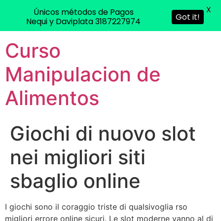
X
Únicos métodos de Pagos
Got it!
Nequi y Daviplata 3187227974
Curso
Manipulacion de
Alimentos
Giochi di nuovo slot
nei migliori siti
sbaglio online
I giochi sono il coraggio triste di qualsivoglia rso
migliori errore online sicuri. Le slot moderne vanno al di