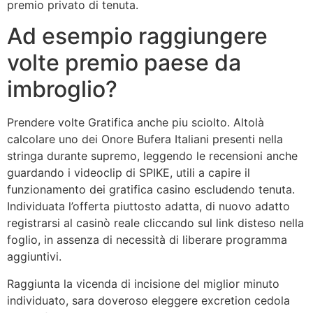
premio privato di tenuta.
Ad esempio raggiungere
volte premio paese da
imbroglio?
Prendere volte Gratifica anche piu sciolto. Altolà
calcolare uno dei Onore Bufera Italiani presenti nella
stringa durante supremo, leggendo le recensioni anche
guardando i videoclip di SPIKE, utili a capire il
funzionamento dei gratifica casino escludendo tenuta.
Individuata l’offerta piuttosto adatta, di nuovo adatto
registrarsi al casinò reale cliccando sul link disteso nella
foglio, in assenza di necessità di liberare programma
aggiuntivi.
Raggiunta la vicenda di incisione del miglior minuto
individuato, sara doveroso eleggere excretion cedola