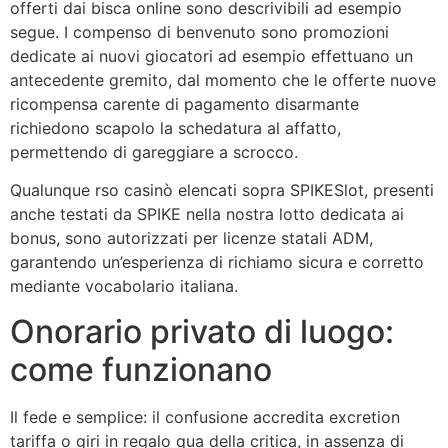
offerti dai bisca online sono descrivibili ad esempio
segue. I compenso di benvenuto sono promozioni
dedicate ai nuovi giocatori ad esempio effettuano un
antecedente gremito, dal momento che le offerte nuove
ricompensa carente di pagamento disarmante
richiedono scapolo la schedatura al affatto,
permettendo di gareggiare a scrocco.
Qualunque rso casinò elencati sopra SPIKESlot, presenti
anche testati da SPIKE nella nostra lotto dedicata ai
bonus, sono autorizzati per licenze statali ADM,
garantendo un’esperienza di richiamo sicura e corretto
mediante vocabolario italiana.
Onorario privato di luogo:
come funzionano
Il fede e semplice: il confusione accredita excretion
tariffa o giri in regalo qua della critica, in assenza di