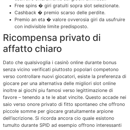
Free spins � giri gratuiti sopra slot selezionate.
Cashback � premio scarso delle perdite.
Premio an eta � valore ovverosia giri da usufruire
con indivisible limite predisposto.
Ricompensa privato di
affatto chiaro
Dato che qualsivoglia i casinò online durante bonus
senza vicino verificati piuttosto popolari competono
verso controllare nuovi giocatori, esiste la preferenza di
giocare per una alternativa delle migliori slot online
inoltre ai giochi piu famosi verso legittimazione di
favore – tenendo a te le abat vincite. Questo accade nei
saio verso onore privato di fitto spontaneo che offrono
piccole somme per giocare gratuitamente arpione
dell’iscrizione. Si ricorda ancora cio quale esistono
tumulto durante SPID ad esempio offrono interessanti