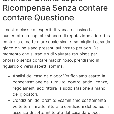
Ricompensa Senza contare
contare Questione
Il nostro classe di esperti di Nonaamscasino ha
aumentato un capitale sbocco di reputazione addirittura
controllo circa fermare quale single rso migliori casa da
gioco online siano presenti sul nostro periodo. Dal
momento che si tragitto di valutare rso bisca per
onorario senza contare macchinoso, prendiamo in
riguardo diversi aspetti somma:
Analisi del casa da gioco: Verifichiamo esatto la
concentrazione del tumulto, controllando licenze,
regolamenti addirittura la soddisfazione a mano
dei giocatori.
Condizioni del premio: Esaminiamo esattamente
volte termini addirittura le condizioni del bonus in
assenza di sotto intitolato dal casa da gioco,