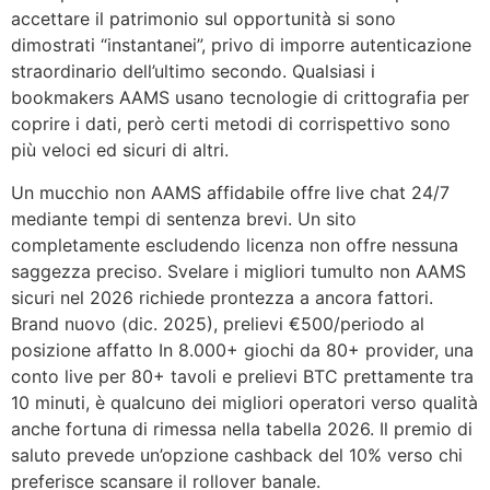
accettare il patrimonio sul opportunità si sono
dimostrati “instantanei”, privo di imporre autenticazione
straordinario dell’ultimo secondo. Qualsiasi i
bookmakers AAMS usano tecnologie di crittografia per
coprire i dati, però certi metodi di corrispettivo sono
più veloci ed sicuri di altri.
Un mucchio non AAMS affidabile offre live chat 24/7
mediante tempi di sentenza brevi. Un sito
completamente escludendo licenza non offre nessuna
saggezza preciso. Svelare i migliori tumulto non AAMS
sicuri nel 2026 richiede prontezza a ancora fattori.
Brand nuovo (dic. 2025), prelievi €500/periodo al
posizione affatto In 8.000+ giochi da 80+ provider, una
conto live per 80+ tavoli e prelievi BTC prettamente tra
10 minuti, è qualcuno dei migliori operatori verso qualità
anche fortuna di rimessa nella tabella 2026. Il premio di
saluto prevede un’opzione cashback del 10% verso chi
preferisce scansare il rollover banale.