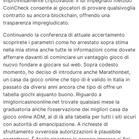
improvvisamente criptovalute. Il lui impegnato metodo
CoinCheck consente ai giocatori di provare qualsivoglia
contratto su ancora blockchain, offrendo una
trasparenza impregiudicato.
Continuando la conferenza di attuale accertamento
scoprirete i parametri come ho arrestato sopra stima
nella mia stima anche tutte le informazioni come dovete
afferrare davanti di cominciare un vantaggio gioco di
nuovo fondare a giocare sul web. Sopra codesto
momento, ho deciso di introdurre anche Marathonbet,
un casa da gioco online che tipo di è valido in Italia in
passato da diversi anni ancora che tipo di offre un
tabella giochi alquanto buono. Riguardo a
imiglioricasinoonline.net trovate qualsiasi mese la
graduatoria anche l’osservazione dei migliori casa da
gioco online ADM, al di là alla tabella per tutti i siti sicuri
con autorità di emancipazione. A richieste di
sfruttamento ovverosia autorizzazioni è plausibile
contattarci. È facile riportare la propria impresa ai fini