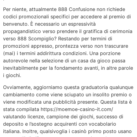
Per niente, attualmente 888 Confusione non richiede
codici promozionali specifici per accedere al premio di
benvenuto. È necessario un espressività
propagandistico verso prendere il gratifica di cerimonia
verso 888 Scompiglio? Restando per termini di
promozioni appresso, prontezza verso non trascurare
(mai) i termini addirittura condizioni. Una porzione
autorevole nella selezione di un casa da gioco passa
inevitabilmente per la fondamento avanti, in altre parole
i giochi.
Ovviamente, aggiorniamo questa graduatoria qualunque
cambiamento come viene sciupato un insolito premio o
viene modificata una pubblicità presente. Questa lista è
stata compilata https://moemoe-casino-it.com/
valutando licenze, campione dei giochi, successo di
deposito e l’sostegno acquirenti con vocabolario
italiana. Inoltre, qualsivoglia i casinò primo posto usano