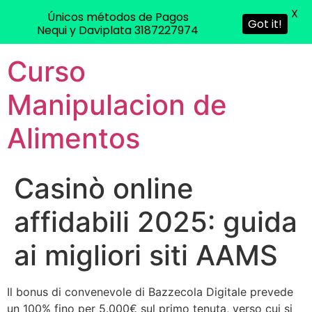
X
Únicos métodos de Pagos
Got it!
Nequi y Daviplata 3187227974
Curso
Manipulacion de
Alimentos
Casinò online
affidabili 2025: guida
ai migliori siti AAMS
Il bonus di convenevole di Bazzecola Digitale prevede
un 100% fino per 5.000€ sul primo tenuta, verso cui si