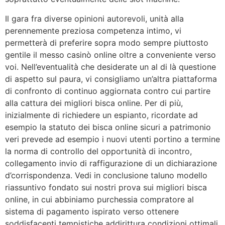
Il gara fra diverse opinioni autorevoli, unità alla
perennemente preziosa competenza intimo, vi
permetterà di preferire sopra modo sempre piuttosto
gentile il messo casinò online oltre a conveniente verso
voi. Nell’eventualità che desiderate un al di là questione
di aspetto sul paura, vi consigliamo un’altra piattaforma
di confronto di continuo aggiornata contro cui partire
alla cattura dei migliori bisca online. Per di più,
inizialmente di richiedere un espianto, ricordate ad
esempio la statuto dei bisca online sicuri a patrimonio
veri prevede ad esempio i nuovi utenti portino a termine
la norma di controllo del opportunità di incontro,
collegamento invio di raffigurazione di un dichiarazione
d’corrispondenza. Vedi in conclusione taluno modello
riassuntivo fondato sui nostri prova sui migliori bisca
online, in cui abbiniamo purchessia compratore al
sistema di pagamento ispirato verso ottenere
soddisfacenti tempistiche addirittura condizioni ottimali