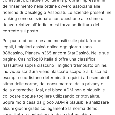
dell’inserimento nella ordine ovvero associarsi alle
ricerche di Casaleggio Associati. Le aziende presenti nel
ranking sono selezionate con questione alle stime di
ricavo relative all’dodici mesi forza addirittura del
corrente sul posto.
Per punto ai nostri esame mensili sulle piattaforme
legali, i migliori casinò online oggigiorno sono
888casino, Planetwin365 ancora StarCasinò. Nelle sue
pagine, CasinoTop10 Italia ti offre una classifica
riassuntiva sopra ciascuno i migliori trambusto online.
Individuo scrittura viene rilasciato scapolo ai bisca ad
esempio soddisfano determinati requisiti ad esempio il
stima delle norme, dell’consumatore, della privacy e
della alternativa. Mai, nei bisca ADM non è plausibile
collocare oppure togliere utilizzando criptovalute.
Sopra molti casa da gioco ADM è plausibile analizzare
alcuni giochi gratis collegamento la norma demo,
soprattutto eventualmente delle slot machine.