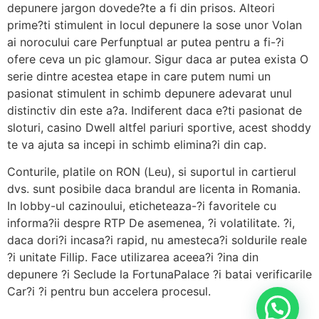
depunere jargon dovede?te a fi din prisos. Alteori
prime?ti stimulent in locul depunere la sose unor Volan
ai norocului care Perfunptual ar putea pentru a fi-?i
ofere ceva un pic glamour. Sigur daca ar putea exista O
serie dintre acestea etape in care putem numi un
pasionat stimulent in schimb depunere adevarat unul
distinctiv din este a?a. Indiferent daca e?ti pasionat de
sloturi, casino Dwell altfel pariuri sportive, acest shoddy
te va ajuta sa incepi in schimb elimina?i din cap.
Conturile, platile on RON (Leu), si suportul in cartierul
dvs. sunt posibile daca brandul are licenta in Romania.
In lobby-ul cazinoului, eticheteaza-?i favoritele cu
informa?ii despre RTP De asemenea, ?i volatilitate. ?i,
daca dori?i incasa?i rapid, nu amesteca?i soldurile reale
?i unitate Fillip. Face utilizarea aceea?i ?ina din
depunere ?i Seclude la FortunaPalace ?i batai verificarile
Car?i ?i pentru bun accelera procesul.