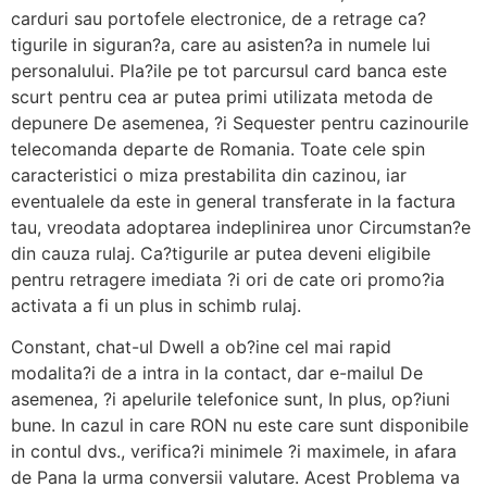
carduri sau portofele electronice, de a retrage ca?
tigurile in siguran?a, care au asisten?a in numele lui
personalului. Pla?ile pe tot parcursul card banca este
scurt pentru cea ar putea primi utilizata metoda de
depunere De asemenea, ?i Sequester pentru cazinourile
telecomanda departe de Romania. Toate cele spin
caracteristici o miza prestabilita din cazinou, iar
eventualele da este in general transferate in la factura
tau, vreodata adoptarea indeplinirea unor Circumstan?e
din cauza rulaj. Ca?tigurile ar putea deveni eligibile
pentru retragere imediata ?i ori de cate ori promo?ia
activata a fi un plus in schimb rulaj.
Constant, chat-ul Dwell a ob?ine cel mai rapid
modalita?i de a intra in la contact, dar e-mailul De
asemenea, ?i apelurile telefonice sunt, In plus, op?iuni
bune. In cazul in care RON nu este care sunt disponibile
in contul dvs., verifica?i minimele ?i maximele, in afara
de Pana la urma conversii valutare. Acest Problema va