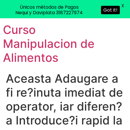
X
Únicos métodos de Pagos
Got it!
Nequi y Daviplata 3187227974
Curso
Manipulacion de
Alimentos
Aceasta Adaugare a
fi re?inuta imediat de
operator, iar diferen?
a Introduce?i rapid la