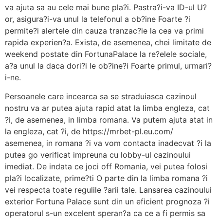
va ajuta sa au cele mai bune pla?i. Pastra?i-va ID-ul U?
or, asigura?i-va unul la telefonul a ob?ine Foarte ?i
permite?i alertele din cauza tranzac?ie la cea va primi
rapida experien?a. Exista, de asemenea, chei limitate de
weekend postate din FortunaPalace la re?elele sociale,
a?a unul la daca dori?i le ob?ine?i Foarte primul, urmari?
i-ne.
Persoanele care incearca sa se straduiasca cazinoul
nostru va ar putea ajuta rapid atat la limba engleza, cat
?i, de asemenea, in limba romana. Va putem ajuta atat in
la engleza, cat ?i, de https://mrbet-pl.eu.com/
asemenea, in romana ?i va vom contacta inadecvat ?i la
putea go verificat impreuna cu lobby-ul cazinoului
imediat. De indata ce joci off Romania, vei putea folosi
pla?i localizate, prime?ti O parte din la limba romana ?i
vei respecta toate regulile ?arii tale. Lansarea cazinoului
exterior Fortuna Palace sunt din un eficient prognoza ?i
operatorul s-un excelent speran?a ca ce a fi permis sa