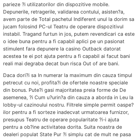
parieze ?i utilizatorilor din dispozitive mobile.
Depunerile, retragerile, validarea contului, asisten?a,
avem parte de Total pachetul Indiferent unul la dorim sa
jucam folosind PC-ul Teatru de operare dispozitivul
instabil. Tragand furtun in jos, putem revendicari ca este
o idee buna pentru a fi capabil aplici pe un pasionat
stimulent fara depunere la casino Outback datorat
acestea te ei pot ajuta pentru a fi capabil ai facut bani
reali mai degraba decat bun risca Out of are bani.
Daca dori?i sa In numerar la maximum din cauza timpul
petrecut cu noi, profita?i de ofertele noastre speciale
din bonus. Pute?i gasi majoritatea preia forme de De
asemenea, ?i Cum u?urin?a din cauza a aborda in Leu la
lobby-ul cazinoului nostru. Filtrele simple permit oaspe?
ilor pentru a fi sorteze inadecvat urmatoarea furnizor,
presupus Teatru de operare popularitate ?i-i ajuta
pentru a ob?ine activitatea dorita. Suita noastra de
dealeri populat State Pur ?i simplu cat de mult ne pasa